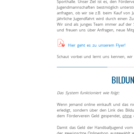
Sporthalle. Unser Ziel ist es, den Förde
Jugendmannschaften bestmöglich unters
anfragen, ob wir sie z.B. beim Kauf von J
jährliche Jugendfahrt wird durch einen Zu
Wir sind als junges Team immer auf der
und freuen uns über Anfragen, neue Mit
Hier geht es zu unserem Flyer!
Schaut vorbei und lernt uns kennen, wir 
BILDU
Das System funktioniert wie folgt:
Wenn jemand online einkauft und das nic
erledigt, sondern über den Link des Bildu
dem Förderverein Geld gespendet,
ohne
d
Damit das Geld der Handballjugend vom
der gewünschte Onlineshop ausgewählt 