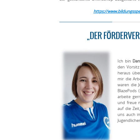
https://www.bildungssp
„DER FÖRDERVER
Ich bin
Dan
den Vorsitz
heraus übe
mir die Arb
waren die J
BlazePods (
arbeite ge
und freue m
auf die Zei
uns auch in
Jugendliche