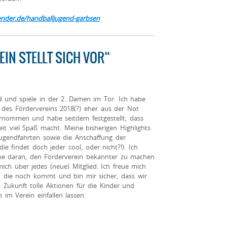
ender.de/handballjugend-garbsen
EIN STELLT SICH VOR“
i
und spiele in der 2. Damen im Tor. Ich habe
 des Fördervereins 2018(?) eher aus der Not
rnommen und habe seitdem festgestellt, dass
eit viel Spaß macht. Meine bisherigen Highlights
ugendfahrten sowie die Anschaffung der
die findet doch jeder cool, oder nicht?!). Ich
rne daran, den Förderverein bekannter zu machen
ich über jedes (neue) Mitglied. Ich freue mich
t, die noch kommt und bin mir sicher, dass wir
 Zukunft tolle Aktionen für die Kinder und
n im Verein einfallen lassen.