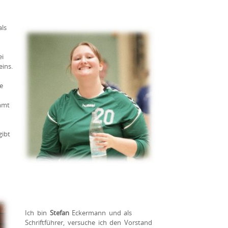
ls
i
ins.
e
mmt
gibt
Ich bin
Stefan
Eckermann und als
Schriftführer, versuche ich den Vorstand